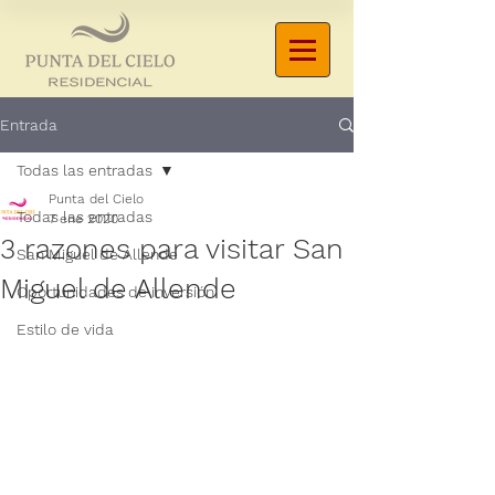
Entrada
Todas las entradas
Punta del Cielo
Todas las entradas
7 ene 2020
3 razones para visitar San
San Miguel de Allende
Miguel de Allende
Oportunidades de inversión
Estilo de vida